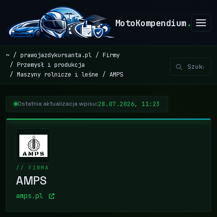
MotoKompendium
.
~
prawojazdykursanta.pl
Firmy
Przemysł i produkcja
Maszyny rolnicze i leśne
AMPS
28.07.2026, 11:23
Ostatnia aktualizacja wpisu:
// FIRMA
AMPS
amps.pl