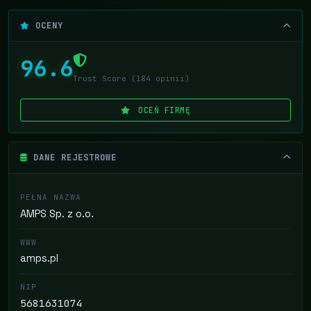
OCENY
96.6
Trust Score (184 opinii)
OCEŃ FIRMĘ
DANE REJESTROWE
PEŁNA NAZWA
AMPS Sp. z o.o.
WWW
amps.pl
NIP
5681631074