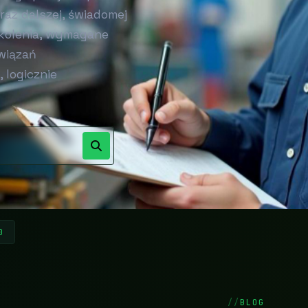
az dalszej, świadomej
zkolenia, wymagane
wiązań
 logicznie
0
BLOG