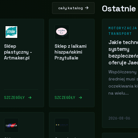
Ostatnie
cały katalog
MOTORYZACJA
TRANSPORT
Jakie techno
Sklep
Sklep z lalkami
systemy
plastyczny -
hiszpańskimi
bezpieczeń
Artmaker.pl
Przytullale
oferuje Jae
Współczesny 
średniej musi 
oczekiwania 
na wielu...
SZCZEGÓŁY
SZCZEGÓŁY
2026-08-06