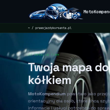
MotoKompen
~
prawojazdykursanta.pl
// KATALOG FIRM
Twoja mapa do
kółkiem
MotoKompendium
powstało jako przej
orientacyjny dla osób, które chcą szy
informacje i usługi potrzebne do spraw