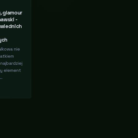
y, glamour
awski -
wiednich
ych
lkowa nie
datkiem
najbardziej
y element
..