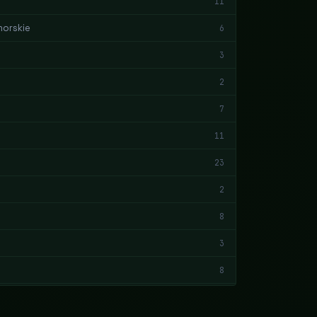
11
orskie
6
3
2
7
11
23
2
8
3
8
8