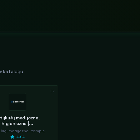
w katalogu
02
rtykuły medyczne,
higieniczne |...
ługi medyczne i terapia
4.94