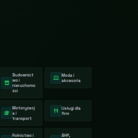
Świętokrzyski
Warmińsko-ma
Wielkopolskie
Zachodniopom
Budownict
Moda i
wo i
akcesoria
nieruchomo
ści
Motoryzacj
Usługi dla
a i
firm
transport
Rolnictwo i
BHP,