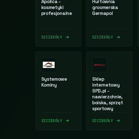
Apollca -
Hurtownia
kosmetyki
groomerska
profesjonalne
Germapol
SZCZEGÓŁY
SZCZEGÓŁY
Systemowe
Sklep
Kominy
internetowy
SPD.pl -
nawierzchnie,
boiska, sprzęt
sportowy
SZCZEGÓŁY
SZCZEGÓŁY