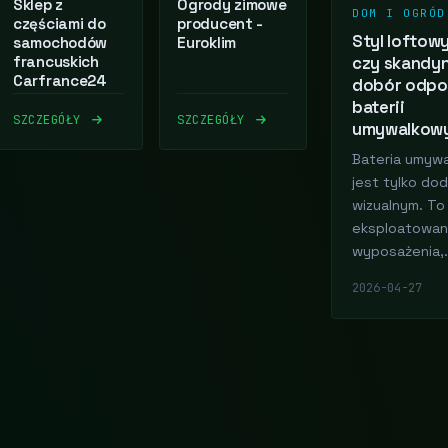
Sklep z
Ogrody zimowe
DOM I OGRÓD
częściami do
producent -
Styl loftow
samochodów
Euroklim
francuskich
czy skandyn
Carfrance24
dobór odpo
baterii
SZCZEGÓŁY
SZCZEGÓŁY
umywalkow
Bateria umywa
jest tylko do
wizualnym. To 
eksploatowan
wyposażenia,.
2026-04-27