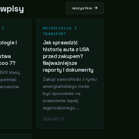
 wpisy
wszystkie
 I
MOTORYZACJA I
TRANSPORT
logie i
Jak sprawdzić
historię auta z USA
stwa
przed zakupem?
coo 7?
Najważniejsze
raporty i dokumenty
SUV klasy
Zakup samochodu z rynku
spełniać
amerykańskiego może
kierowców
być sposobem na
znalezienie lepiej
wyposażonego...
2026-07-17