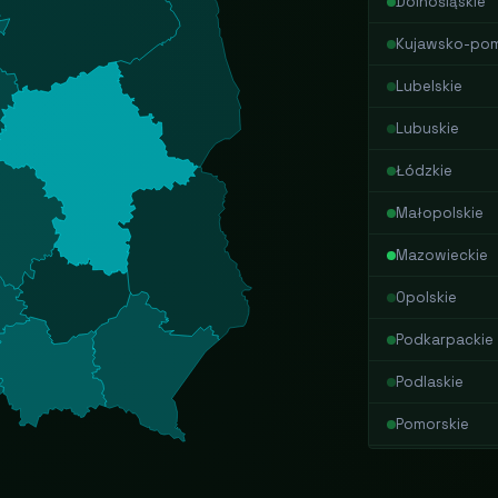
Dolnośląskie
Kujawsko-pom
Lubelskie
Lubuskie
Łódzkie
Małopolskie
Mazowieckie
Opolskie
Podkarpackie
Podlaskie
Pomorskie
Śląskie