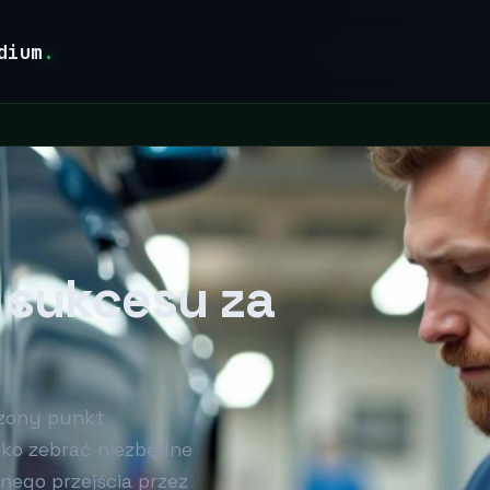
dium
.
 sukcesu za
rzony punkt
bko zebrać niezbędne
nego przejścia przez