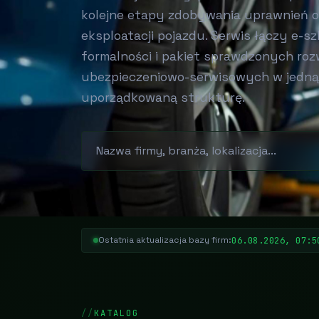
kolejne etapy zdobywania uprawnień or
eksploatacji pojazdu. Serwis łączy e-s
formalności i pakiet sprawdzonych roz
ubezpieczeniowo-serwisowych w jedną,
uporządkowaną strukturę.
06.08.2026, 07:5
Ostatnia aktualizacja bazy firm:
KATALOG