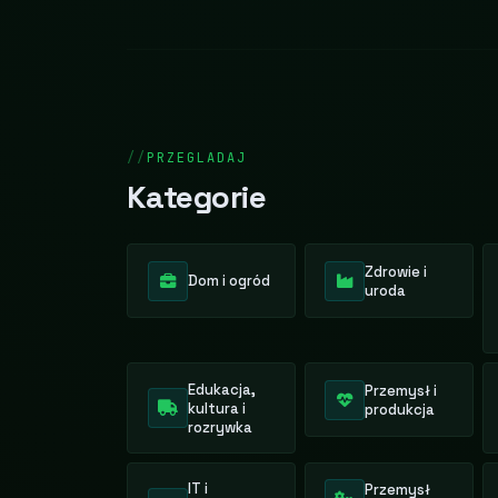
PRZEGLADAJ
Kategorie
Zdrowie i
Dom i ogród
uroda
Edukacja,
Przemysł i
kultura i
produkcja
rozrywka
IT i
Przemysł