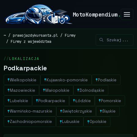
MotoKompendium
.
~
prawojazdykursanta.pl
Firmy
Firmy z województwa
LOKALIZACJA
Podkarpackie
Wielkopolskie
Kujawsko-pomorskie
Podlaskie
Mazowieckie
Małopolskie
Dolnośląskie
Lubelskie
Podkarpackie
Łódzkie
Pomorskie
Warmińsko-mazurskie
Świętokrzyskie
Śląskie
Zachodniopomorskie
Lubuskie
Opolskie