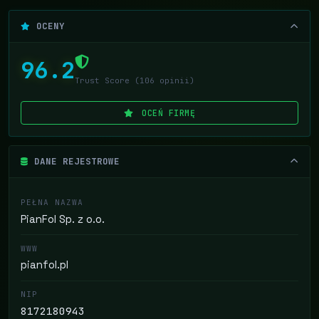
OCENY
96.2
Trust Score (106 opinii)
OCEŃ FIRMĘ
DANE REJESTROWE
PEŁNA NAZWA
PianFol Sp. z o.o.
WWW
pianfol.pl
NIP
8172180943