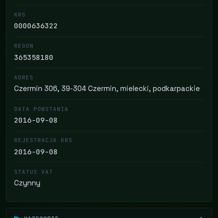
KRS
0000636322
REGON
365358180
ADRES
Czermin 306, 39-304 Czermin, mielecki, podkarpackie
DATA POWSTANIA
2016-09-08
REJESTRACJA KRS
2016-09-08
STATUS VAT
Czynny