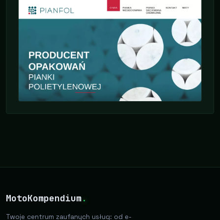
MotoKompendium
.
Twoje centrum zaufanych usług: od e-