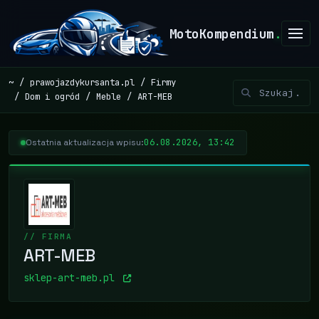
MotoKompendium
.
~
prawojazdykursanta.pl
Firmy
Dom i ogród
Meble
ART-MEB
06.08.2026, 13:42
Ostatnia aktualizacja wpisu:
// FIRMA
ART-MEB
sklep-art-meb.pl