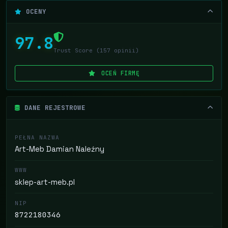
OCENY
97.8
Trust Score (157 opinii)
OCEŃ FIRMĘ
DANE REJESTROWE
PEŁNA NAZWA
Art-Meb Damian Naleźny
WWW
sklep-art-meb.pl
NIP
8722180346