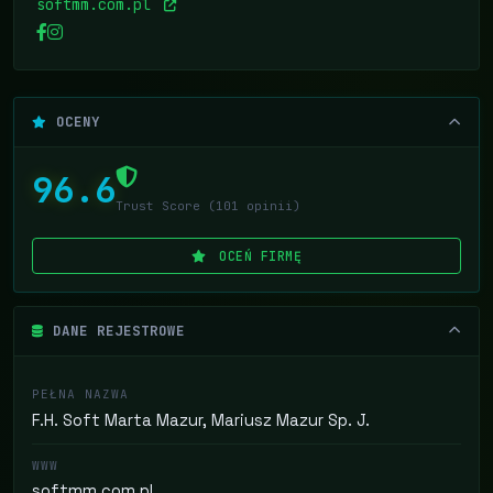
softmm.com.pl
OCENY
96.6
Trust Score (101 opinii)
OCEŃ FIRMĘ
DANE REJESTROWE
PEŁNA NAZWA
F.H. Soft Marta Mazur, Mariusz Mazur Sp. J.
WWW
softmm.com.pl