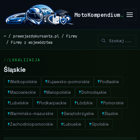
MotoKompendium
.
~
prawojazdykursanta.pl
Firmy
Firmy z województwa
LOKALIZACJA
Śląskie
Wielkopolskie
Kujawsko-pomorskie
Podlaskie
Mazowieckie
Małopolskie
Dolnośląskie
Lubelskie
Podkarpackie
Łódzkie
Pomorskie
Warmińsko-mazurskie
Świętokrzyskie
Śląskie
Zachodniopomorskie
Lubuskie
Opolskie