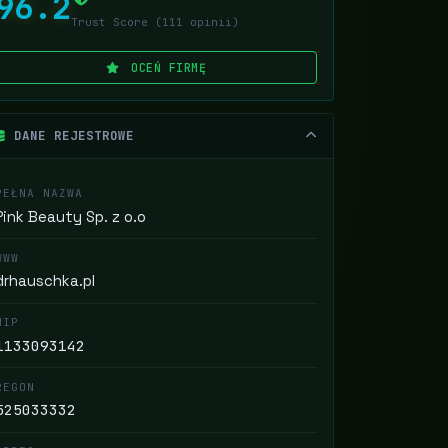
96.2
Trust Score (111 opinii)
OCEŃ FIRMĘ
DANE REJESTROWE
PEŁNA NAZWA
Pink Beauty Sp. z o.o
WWW
drhauschka.pl
NIP
1133093142
REGON
525033332