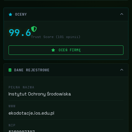
OCENY
99.6
Trust Score (101 opinii)
OCEŃ FIRMĘ
DANE REJESTROWE
PEŁNA NAZWA
Instytut Ochrony Środowiska
WWW
ekodotacje.ios.edu.pl
NIP
5250007307