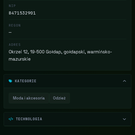
NIP
8471532901
REGON
—
ADRES
Okrzei 12, 19-500 Gołdap, gołdapski, warmińsko-
mazurskie
KATEGORIE
Moda i akcesoria
Odzież
TECHNOLOGIA