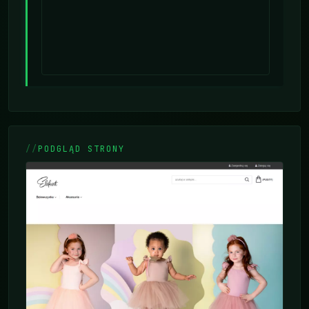
PODGLĄD STRONY