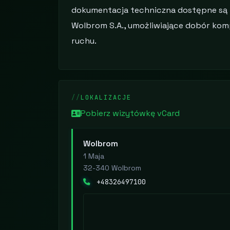
dokumentacja techniczna dostępne są 
Wolbrom S.A., umożliwiające dobór ko
ruchu.
LOKALIZACJE
Pobierz wizytówkę vCard
Wolbrom
1 Maja
32-340 Wolbrom
+48326497100