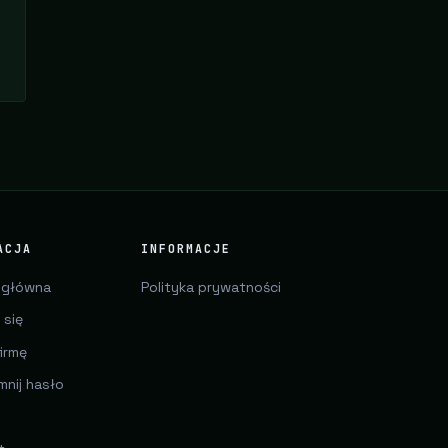
ACJA
INFORMACJE
 główna
Polityka prywatności
 się
irmę
mnij hasło