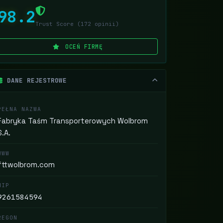
98.2
Trust Score (172 opinii)
OCEŃ FIRMĘ
DANE REJESTROWE
PEŁNA NAZWA
Fabryka Taśm Transporterowych Wolbrom
S.A.
WWW
fttwolbrom.com
NIP
9261584594
REGON