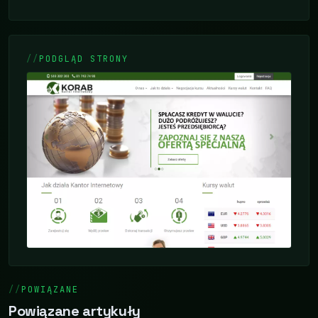
PODGLĄD STRONY
POWIĄZANE
Powiązane artykuły