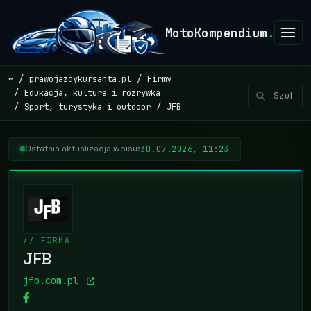
MotoKompendium
.
~
prawojazdykursanta.pl
Firmy
Edukacja, kultura i rozrywka
Sport, turystyka i outdoor
JFB
30.07.2026, 11:23
Ostatnia aktualizacja wpisu:
// FIRMA
JFB
jfb.com.pl