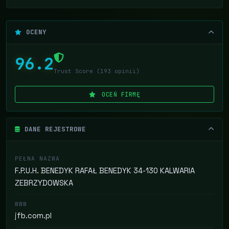
OCENY
96.2
Trust Score (193 opinii)
OCEŃ FIRMĘ
DANE REJESTROWE
PEŁNA NAZWA
F.P.U.H. BENEDYK RAFAŁ BENEDYK 34-130 KALWARIA
ZEBRZYDOWSKA
WWW
jfb.com.pl