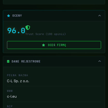
OCENY
96.0
Trust Score (100 opinii)
OCEŃ FIRMĘ
DANE REJESTROWE
PEŁNA NAZWA
C-L Sp. z o.o.
WWW
c-l.eu
NIP