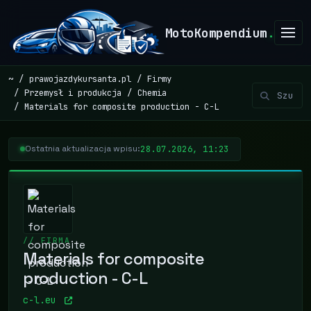
MotoKompendium
.
~
prawojazdykursanta.pl
Firmy
Przemysł i produkcja
Chemia
Materials for composite production - C-L
28.07.2026, 11:23
Ostatnia aktualizacja wpisu:
// FIRMA
Materials for composite
production - C-L
c-l.eu