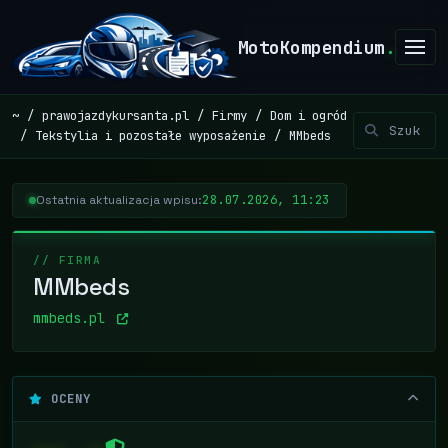
MotoKompendium
.
~
prawojazdykursanta.pl
Firmy
Dom i ogród
Tekstylia i pozostałe wyposażenie
MMbeds
28.07.2026, 11:23
Ostatnia aktualizacja wpisu:
// FIRMA
MMbeds
mmbeds.pl
OCENY