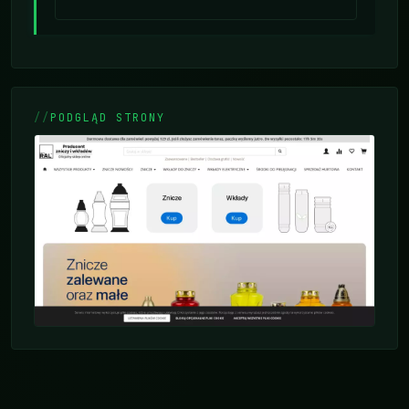
PODGLĄD STRONY