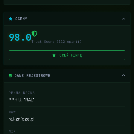
OCENY
98.0
Trust Score (112 opinii)
OCEŃ FIRMĘ
DANE REJESTROWE
PEŁNA NAZWA
P.P.H.U. "RAL"
WWW
ral-znicze.pl
NIP