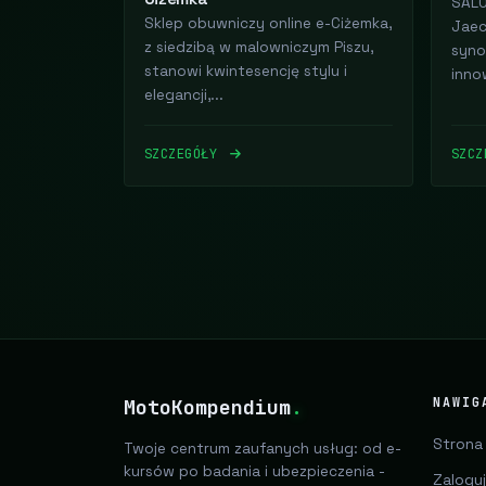
SAL
Sklep obuwniczy online e-Ciżemka,
Jaec
z siedzibą w malowniczym Piszu,
syno
stanowi kwintesencję stylu i
inno
elegancji,...
SZCZEGÓŁY
SZC
MotoKompendium
.
NAWIG
Strona
Twoje centrum zaufanych usług: od e-
kursów po badania i ubezpieczenia -
Zaloguj