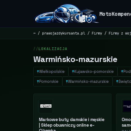
MotoKompen
~
prawojazdykursanta.pl
Firmy
Firmy z wo
LOKALIZACJA
Warmińsko-mazurskie
Wielkopolskie
Kujawsko-pomorskie
Pod
Pomorskie
Warmińsko-mazurskie
Święto
Markowe buty damskie i męskie
Omod
| Sklep obuwniczy online e-
sam
Ciżemka