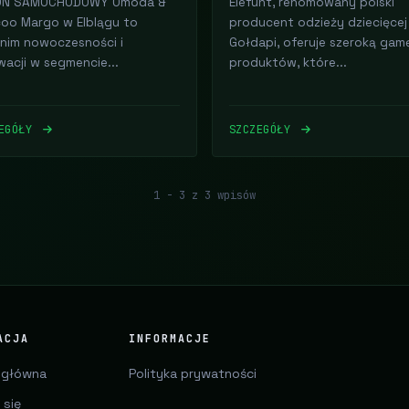
ON SAMOCHODOWY Omoda &
Elefunt, renomowany polski
oo Margo w Elblągu to
producent odzieży dziecięcej
nim nowoczesności i
Gołdapi, oferuje szeroką gam
wacji w segmencie...
produktów, które...
ZEGÓŁY
SZCZEGÓŁY
1 - 3 z 3 wpisów
ACJA
INFORMACJE
 główna
Polityka prywatności
 się