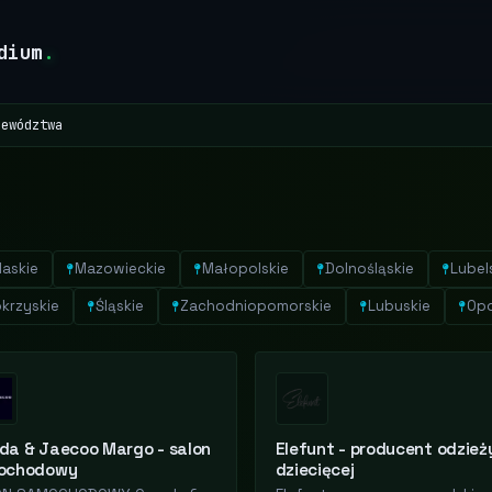
dium
.
jewództwa
laskie
Mazowieckie
Małopolskie
Dolnośląskie
Lubel
krzyskie
Śląskie
Zachodniopomorskie
Lubuskie
Opo
a & Jaecoo Margo - salon
Elefunt - producent odzież
ochodowy
dziecięcej