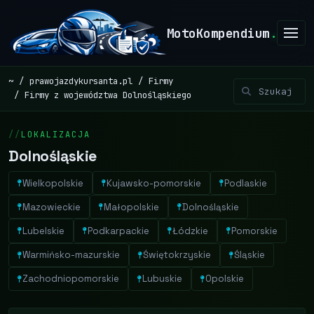
MotoKompendium
.
~
prawojazdykursanta.pl
Firmy
Firmy z województwa Dolnośląskiego
LOKALIZACJA
Dolnośląskie
Wielkopolskie
Kujawsko-pomorskie
Podlaskie
Mazowieckie
Małopolskie
Dolnośląskie
Lubelskie
Podkarpackie
Łódzkie
Pomorskie
Warmińsko-mazurskie
Świętokrzyskie
Śląskie
Zachodniopomorskie
Lubuskie
Opolskie