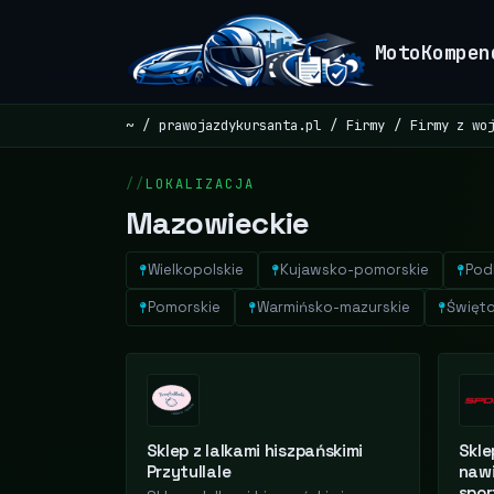
MotoKompen
~
prawojazdykursanta.pl
Firmy
Firmy z wo
LOKALIZACJA
Mazowieckie
Wielkopolskie
Kujawsko-pomorskie
Pod
Pomorskie
Warmińsko-mazurskie
Święto
Sklep z lalkami hiszpańskimi
Skle
Przytullale
nawi
spo