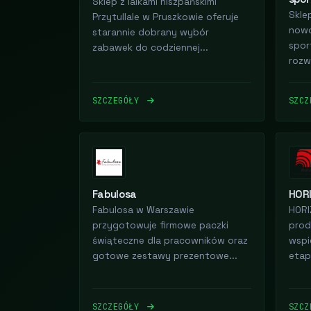
Sklep z lalkami hiszpańskimi
Skle
Przytullale w Pruszkowie oferuje
nowo
starannie dobrany wybór
spor
zabawek do codziennej...
rozw
SZCZEGÓŁY
SZC
Fabulosa
HOR
Fabulosa w Warszawie
HORI
przygotowuje firmowe paczki
prod
świąteczne dla pracowników oraz
wspi
gotowe zestawy prezentowe...
etapi
SZCZEGÓŁY
SZC