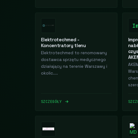
I
Elektrotechmed -
Impr
Koncentratory tlenu
nabł
czys
Elektrotechmed to renomowany
AKEM
dostawca sprzętu medycznego
AKEM
działający na terenie Warszawy i
Wars
okolic....
chemi
szer
SZCZEGÓŁY
SZC