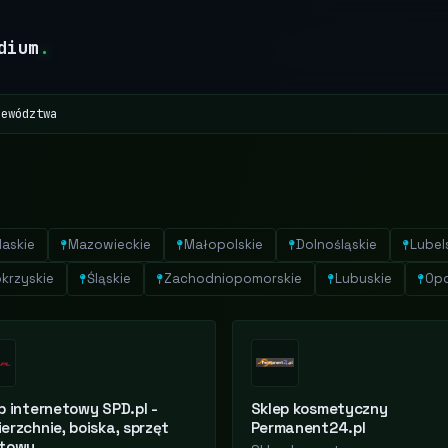
dium
.
jewództwa
laskie
Mazowieckie
Małopolskie
Dolnośląskie
Lubel
krzyskie
Śląskie
Zachodniopomorskie
Lubuskie
Opo
p internetowy SPD.pl -
Sklep kosmetyczny
erzchnie, boiska, sprzęt
Permanent24.pl
rtowy