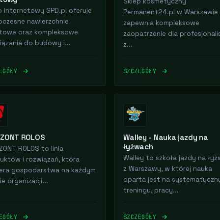
Sklep kosmetyczny
p internetowy SPD.pl oferuje
Permanent24.pl w Warszawie
czesne nawierzchnie
zapewnia kompleksowe
towe oraz kompleksowe
zaopatrzenie dla profesjonal
iązania do budowy i...
z...
ZEGÓŁY
SZCZEGÓŁY
IZONT ROLOS
Walley - Nauka jazdy na
łyżwach
ZONT ROLOS to linia
Walley to szkoła jazdy na ły
uktów i rozwiązań, która
z Warszawy, w której nauka
era gospodarstwa na każdym
oparta jest na systematyczn
e organizacji...
treningu, pracy...
ZEGÓŁY
SZCZEGÓŁY