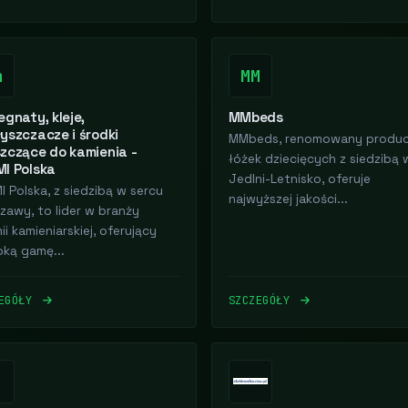
m
MM
egnaty, kleje,
MMbeds
yszczacze i środki
MMbeds, renomowany produ
zczące do kamienia -
łóżek dziecięcych z siedzibą 
I Polska
Jedlni-Letnisko, oferuje
I Polska, z siedzibą w sercu
najwyższej jakości...
zawy, to lider w branży
i kamieniarskiej, oferujący
oką gamę...
ZEGÓŁY
SZCZEGÓŁY