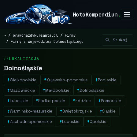
MotoKompendium
.
~
prawojazdykursanta.pl
Firmy
Firmy z województwa Dolnośląskiego
LOKALIZACJA
Dolnośląskie
Wielkopolskie
Kujawsko-pomorskie
Podlaskie
Mazowieckie
Małopolskie
Dolnośląskie
Lubelskie
Podkarpackie
Łódzkie
Pomorskie
Warmińsko-mazurskie
Świętokrzyskie
Śląskie
Zachodniopomorskie
Lubuskie
Opolskie