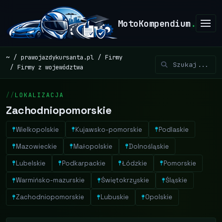
MotoKompendium
.
~
prawojazdykursanta.pl
Firmy
Firmy z województwa
LOKALIZACJA
Zachodniopomorskie
Wielkopolskie
Kujawsko-pomorskie
Podlaskie
Mazowieckie
Małopolskie
Dolnośląskie
Lubelskie
Podkarpackie
Łódzkie
Pomorskie
Warmińsko-mazurskie
Świętokrzyskie
Śląskie
Zachodniopomorskie
Lubuskie
Opolskie