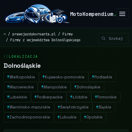
MotoKompendium
.
~
prawojazdykursanta.pl
Firmy
Firmy z województwa Dolnośląskiego
LOKALIZACJA
Dolnośląskie
Wielkopolskie
Kujawsko-pomorskie
Podlaskie
Mazowieckie
Małopolskie
Dolnośląskie
Lubelskie
Podkarpackie
Łódzkie
Pomorskie
Warmińsko-mazurskie
Świętokrzyskie
Śląskie
Zachodniopomorskie
Lubuskie
Opolskie