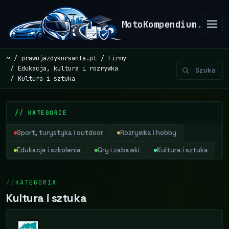
MotoKompendium
.
~
prawojazdykursanta.pl
Firmy
Edukacja, kultura i rozrywka
Kultura i sztuka
// KATEGORIE
Sport, turystyka i outdoor
Rozrywka i hobby
Edukacja i szkolenia
Gry i zabawki
Kultura i sztuka
KATEGORIA
Kultura i sztuka