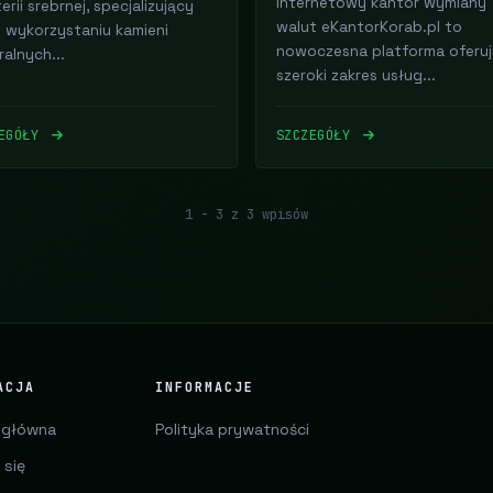
Internetowy kantor wymiany
erii srebrnej, specjalizujący
walut eKantorKorab.pl to
w wykorzystaniu kamieni
nowoczesna platforma oferu
ralnych...
szeroki zakres usług...
ZEGÓŁY
SZCZEGÓŁY
1 - 3 z 3 wpisów
ACJA
INFORMACJE
 główna
Polityka prywatności
 się