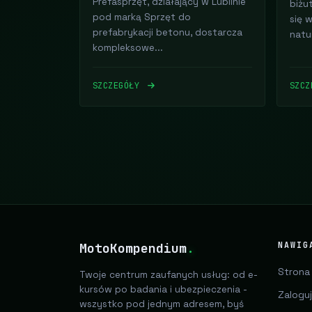
Prefasprzęt, działający w Lublinie
biżut
pod marką Sprzęt do
się 
prefabrykacji betonu, dostarcza
natu
kompleksowe...
SZCZEGÓŁY
SZC
MotoKompendium
.
NAWIG
Strona
Twoje centrum zaufanych usług: od e-
kursów po badania i ubezpieczenia -
Zaloguj
wszystko pod jednym adresem, byś