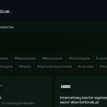
dium
.
jewództwa
laskie
Mazowieckie
Małopolskie
Dolnośląskie
Lubel
krzyskie
Śląskie
Zachodniopomorskie
Lubuskie
Opo
i
Internetowy kantor wymia
walut eKantorKorab.pl
i to uznany producent