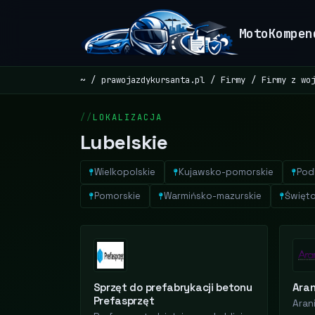
MotoKompen
~
prawojazdykursanta.pl
Firmy
Firmy z wo
LOKALIZACJA
Lubelskie
Wielkopolskie
Kujawsko-pomorskie
Pod
Pomorskie
Warmińsko-mazurskie
Święto
Sprzęt do prefabrykacji betonu
Aran
Prefasprzęt
Aran