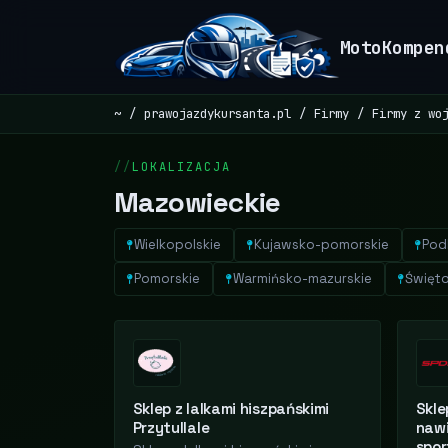
MotoKompen
~
prawojazdykursanta.pl
Firmy
Firmy z wo
LOKALIZACJA
Mazowieckie
Wielkopolskie
Kujawsko-pomorskie
Pod
Pomorskie
Warmińsko-mazurskie
Święto
Sklep z lalkami hiszpańskimi
Skle
Przytullale
nawi
spo