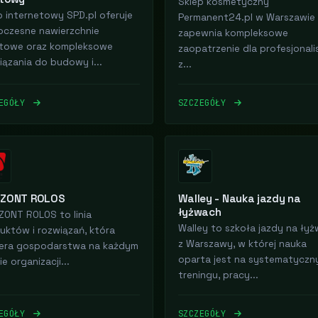
Sklep kosmetyczny
p internetowy SPD.pl oferuje
Permanent24.pl w Warszawie
czesne nawierzchnie
zapewnia kompleksowe
towe oraz kompleksowe
zaopatrzenie dla profesjonal
iązania do budowy i...
z...
ZEGÓŁY
SZCZEGÓŁY
IZONT ROLOS
Walley - Nauka jazdy na
łyżwach
ZONT ROLOS to linia
Walley to szkoła jazdy na ły
uktów i rozwiązań, która
z Warszawy, w której nauka
era gospodarstwa na każdym
oparta jest na systematyczn
e organizacji...
treningu, pracy...
ZEGÓŁY
SZCZEGÓŁY