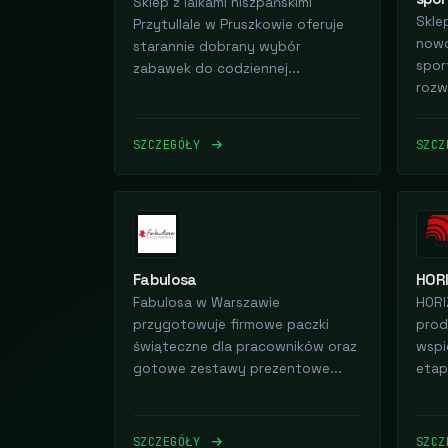
Sklep z lalkami hiszpańskimi
Skle
Przytullale w Pruszkowie oferuje
nowo
starannie dobrany wybór
spor
zabawek do codziennej...
rozw
SZCZEGÓŁY
SZC
Fabulosa
HOR
Fabulosa w Warszawie
HORI
przygotowuje firmowe paczki
prod
świąteczne dla pracowników oraz
wspi
gotowe zestawy prezentowe...
etapi
SZCZEGÓŁY
SZC