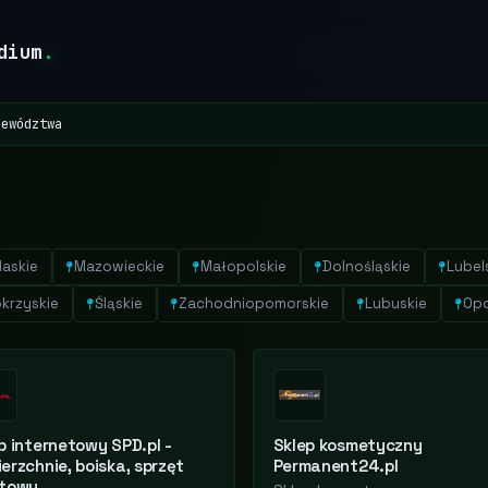
dium
.
jewództwa
laskie
Mazowieckie
Małopolskie
Dolnośląskie
Lubel
krzyskie
Śląskie
Zachodniopomorskie
Lubuskie
Opo
p internetowy SPD.pl -
Sklep kosmetyczny
erzchnie, boiska, sprzęt
Permanent24.pl
rtowy