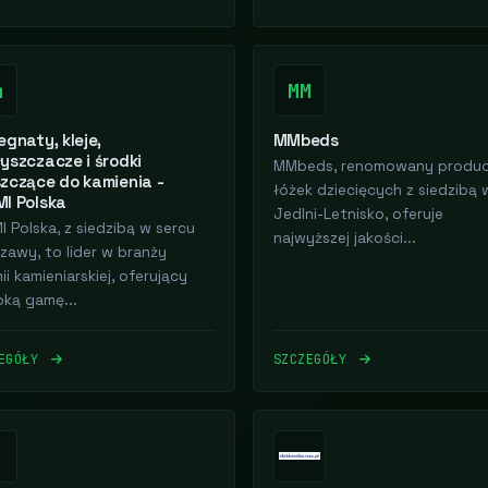
m
MM
egnaty, kleje,
MMbeds
yszczacze i środki
MMbeds, renomowany produ
zczące do kamienia -
łóżek dziecięcych z siedzibą 
I Polska
Jedlni-Letnisko, oferuje
I Polska, z siedzibą w sercu
najwyższej jakości...
zawy, to lider w branży
i kamieniarskiej, oferujący
oką gamę...
ZEGÓŁY
SZCZEGÓŁY