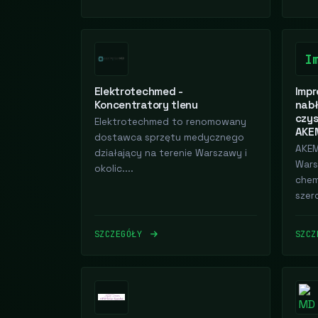
I
Elektrotechmed -
Impr
Koncentratory tlenu
nabł
czys
Elektrotechmed to renomowany
AKEM
dostawca sprzętu medycznego
AKEM
działający na terenie Warszawy i
Wars
okolic....
chemi
szer
SZCZEGÓŁY
SZC