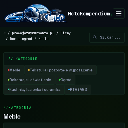
MotoKompendium
.
~
prawojazdykursanta.pl
Firmy
Dom i ogród
Meble
// KATEGORIE
Meble
Tekstylia i pozostałe wyposażenie
Dekoracje i oświetlenie
Ogród
Kuchnia, łazienka i ceramika
RTV i AGD
KATEGORIA
Meble