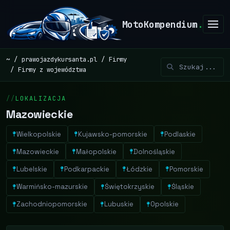
MotoKompendium
.
~
prawojazdykursanta.pl
Firmy
Firmy z województwa
LOKALIZACJA
Mazowieckie
Wielkopolskie
Kujawsko-pomorskie
Podlaskie
Mazowieckie
Małopolskie
Dolnośląskie
Lubelskie
Podkarpackie
Łódzkie
Pomorskie
Warmińsko-mazurskie
Świętokrzyskie
Śląskie
Zachodniopomorskie
Lubuskie
Opolskie